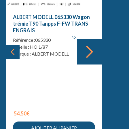
ALBERT
ALBERT MODELL 065330 Wagon
trémie
trémie T90 Tanpps F-FW TRANS
ENGRA
ENGRAIS
Référenc
Référence :065330
Echelle :
Echelle : HO 1/87
Marque 
Marque : ALBERT MODELL
54,50€
54,50€
AJOUTER AU PANIER