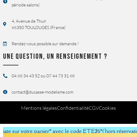
période salons)
4, Avenue de Thuir
66350 TOULOUGES (France)
Rendez-vous possible sur demande !
UNE QUESTION, UN RENSEIGNEMENT ?
04 68 34 43 52 ou 07 44 73 31 68
contact@ducasse-modelisme.com
Mentions légales
Confidentialité
CGV
Cookies
ur votre panier* avec le code ETE26
*(hors réservations, li