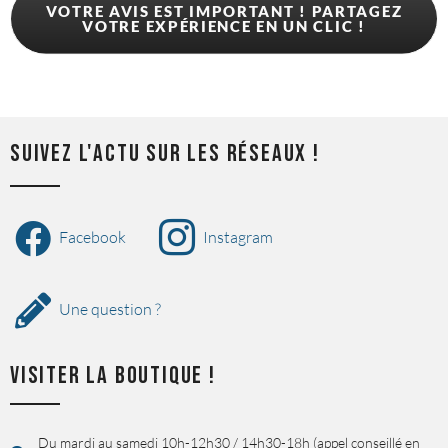
VOTRE AVIS EST IMPORTANT ! PARTAGEZ
pour les 
prochaine ! 
colis dans la 
VOTRE EXPÉRIENCE EN UN CLIC !
explications 
journée. 
avec l'euro 
Tout est 
6000 !
bien emballé 
et 
protégé.Jus
SUIVEZ L'ACTU SUR LES RÉSEAUX !
te parfait 
Facebook
Instagram
Une question ?
VISITER LA BOUTIQUE !
Du mardi au samedi 10h-12h30 / 14h30-18h (appel conseillé en