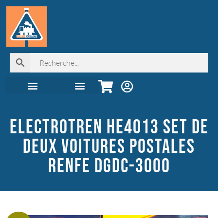
Automoteurs & Grande Vitesse
Seconde main !
Librairie, déco & cadeaux
Juniors & coffrets
Digital & élec
Accessoires & Décor
Tous les produits
ELECTROTREN HE4013 SET DE
DEUX VOITURES POSTALES
RENFE DGDC-3000