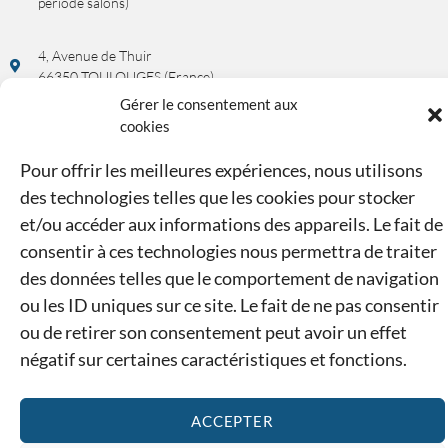
période salons)
4, Avenue de Thuir
66350 TOULOUGES (France)
Gérer le consentement aux
cookies
Rendez-vous possible sur demande !
UNE QUESTION, UN RENSEIGNEMENT ?
Pour offrir les meilleures expériences, nous utilisons
des technologies telles que les cookies pour stocker
et/ou accéder aux informations des appareils. Le fait de
04 68 34 43 52 ou 07 44 73 31 68
consentir à ces technologies nous permettra de traiter
des données telles que le comportement de navigation
contact@ducasse-modelisme.com
ou les ID uniques sur ce site. Le fait de ne pas consentir
ou de retirer son consentement peut avoir un effet
Mentions légales
Confidentialité
CGV
Cookies
négatif sur certaines caractéristiques et fonctions.
ate sur votre panier* avec le code ETE26
*(hors réservatio
ACCEPTER