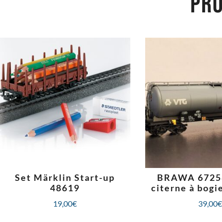
PRO
Set Märklin Start-up
BRAWA 6725
48619
citerne à bog
19,00
€
39,00
€