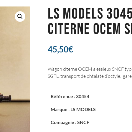
LS MODELS 304
CITERNE OCEM S
45,50
€
Wagon citerne OCEM à essieux SNCF type
SGTL, transport de phtalate d’octyle, gar
Référence : 30454
Marque : LS MODELS
Compagnie : SNCF