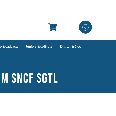
co & cadeaux
Juniors & coffrets
Digital & élec
EM SNCF SGTL