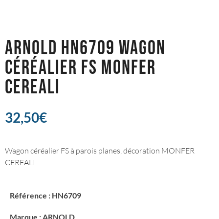
ARNOLD HN6709 WAGON
CÉRÉALIER FS MONFER
CEREALI
32,50
€
Wagon céréalier FS à parois planes, décoration MONFER
CEREALI
Référence : HN6709
Marque : ARNOLD