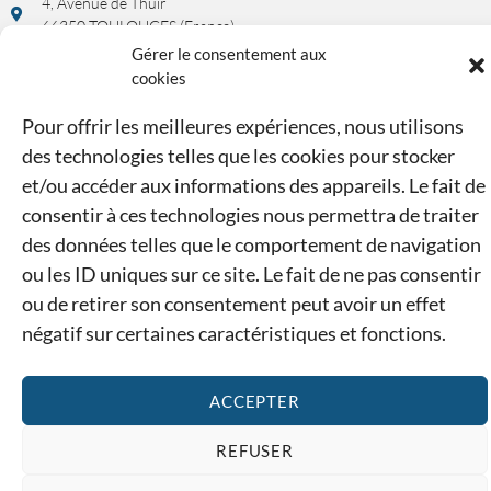
4, Avenue de Thuir
66350 TOULOUGES (France)
Gérer le consentement aux
cookies
Rendez-vous possible sur demande !
Pour offrir les meilleures expériences, nous utilisons
UNE QUESTION, UN RENSEIGNEMENT ?
des technologies telles que les cookies pour stocker
et/ou accéder aux informations des appareils. Le fait de
04 68 34 43 52 ou 07 44 73 31 68
consentir à ces technologies nous permettra de traiter
des données telles que le comportement de navigation
contact@ducasse-modelisme.com
ou les ID uniques sur ce site. Le fait de ne pas consentir
ou de retirer son consentement peut avoir un effet
Mentions légales
Confidentialité
CGV
Cookies
négatif sur certaines caractéristiques et fonctions.
édiate sur votre panier* avec le code ETE26
*(hors réserva
ACCEPTER
La boutique est fermée entre le 11 & le 15
REFUSER
août inclus, très bonne semaine !