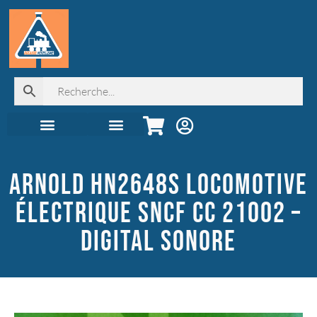
Automoteurs & Grande Vitesse
Seconde main !
Librairie, déco & cadeaux
Juniors & coffrets
Digital & élec
Accessoires & Décor
Tous les produits
ARNOLD HN2648S LOCOMOTIVE
ÉLECTRIQUE SNCF CC 21002 –
DIGITAL SONORE