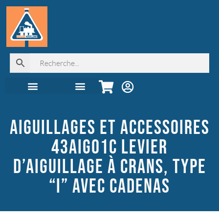
Automoteurs & Grande Vitesse
Seconde main !
Librairie, déco & cadeaux
Juniors & coffrets
Digital & élec
Accessoires & Décor
Tous les produits
AIGUILLAGES ET ACCESSOIRES
43AIG01C LEVIER
D’AIGUILLAGE À CRANS, TYPE
“I” AVEC CADENAS