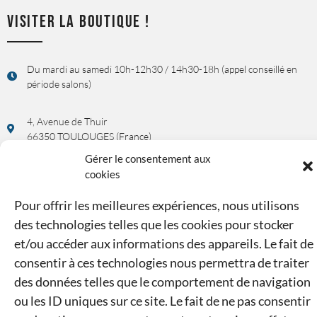
VISITER LA BOUTIQUE !
Du mardi au samedi 10h-12h30 / 14h30-18h (appel conseillé en
période salons)
4, Avenue de Thuir
66350 TOULOUGES (France)
Gérer le consentement aux
Rendez-vous possible sur demande !
cookies
UNE QUESTION, UN RENSEIGNEMENT ?
Pour offrir les meilleures expériences, nous utilisons
des technologies telles que les cookies pour stocker
et/ou accéder aux informations des appareils. Le fait de
04 68 34 43 52 ou 07 44 73 31 68
consentir à ces technologies nous permettra de traiter
des données telles que le comportement de navigation
contact@ducasse-modelisme.com
ou les ID uniques sur ce site. Le fait de ne pas consentir