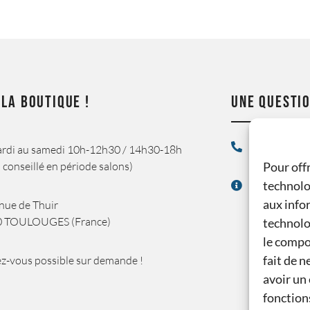
 LA BOUTIQUE !
UNE QUESTIO
04 68 34 43
rdi au samedi 10h-12h30 / 14h30-18h
 conseillé en période salons)
Pour offr
technolo
contact@du
aux infor
nue de Thuir
0 TOULOUGES (France)
technolo
le compo
fait de 
z-vous possible sur demande !
avoir un 
fonction