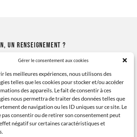
N, UN RENSEIGNEMENT ?
Gérer le consentement aux cookies
 52 ou 07 44 73 31 68
ir les meilleures expériences, nous utilisons des
gies telles que les cookies pour stocker et/ou accéder
casse-modelisme.com
mations des appareils. Le fait de consentir à ces
gies nous permettra de traiter des données telles que
rtement de navigation ou les ID uniques sur ce site. Le
ne pas consentir ou de retirer son consentement peut
effet négatif sur certaines caractéristiques et
s.