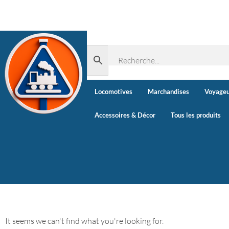
Locomotives
Marchandises
Voyageu
Accessoires & Décor
Tous les produits
It seems we can't find what you're looking for.