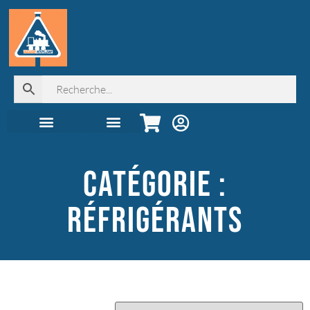
Automoteurs & Grande Vitesse
Seconde main !
Librairie, déco & cadeaux
Juniors & coffrets
Digital & élec
Accessoires & Décor
Tous les produits
Catégorie :
Réfrigérants